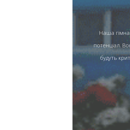
Наша гімназ
потенціал. В
будуть кри