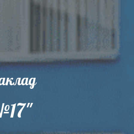
заклад
№17"