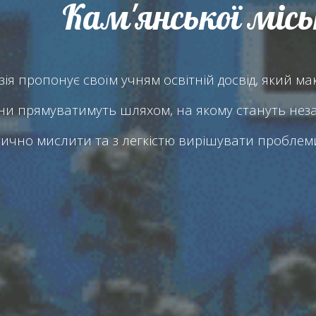
Кам'янської місь
ія пропонує своїм учням освітній досвід, який 
они прямуватимуть шляхом, на якому стануть нез
тично мислити та з легкістю вирішувати проблеми