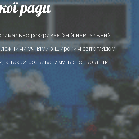
кої ради
максимально розкриває їхній навчальний
алежними учнями з широким світоглядом,
, а також розвиватимуть свої таланти.