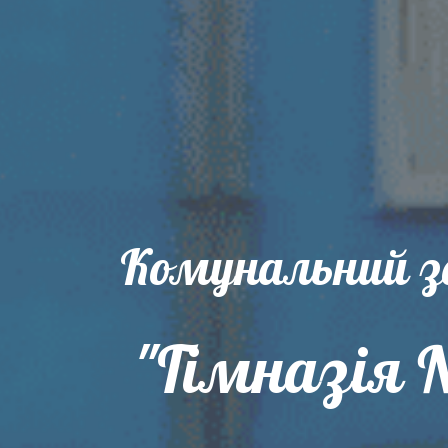
Комунальний 
"Гімназія 